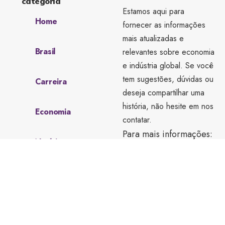
categoria
Estamos aqui para
Home
fornecer as informações
mais atualizadas e
Brasil
relevantes sobre economia
e indústria global. Se você
tem sugestões, dúvidas ou
Carreira
deseja compartilhar uma
história, não hesite em nos
Economia
contatar.
Para mais informações:
Notícias
contato@diariodaindustria.
com.br
Sobre Nós
tel.(11)91754-6532
Home
Contato
Quem Faz
Sobre Nós
Notícias