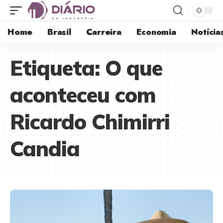
Home
Brasil
Carreira
Economia
Notícia
Etiqueta:
O que
aconteceu com
Ricardo Chimirri
Candia