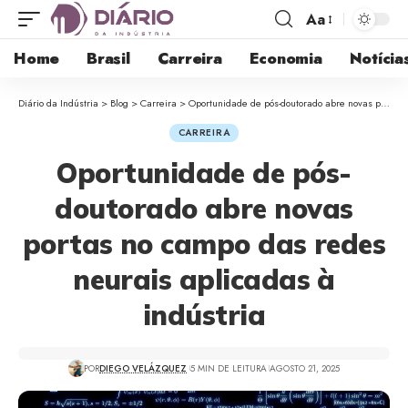
Aa
Home
Brasil
Carreira
Economia
Notícia
Diário da Indústria
>
Blog
>
Carreira
>
Oportunidade de pós-doutorado abre novas portas no campo das redes neurais aplicadas à indústria
CARREIRA
Oportunidade de pós-
doutorado abre novas
portas no campo das redes
neurais aplicadas à
indústria
POR
DIEGO VELÁZQUEZ
5 MIN DE LEITURA
AGOSTO 21, 2025