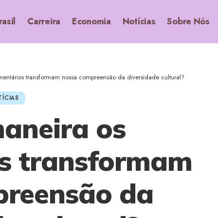
rasil
Carreira
Economia
Notícias
Sobre Nós
entários transformam nossa compreensão da diversidade cultural?
ÍCIAS
aneira os
s transformam
preensão da