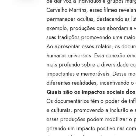
de dar voz a indivíduos e grupos mar
Carvalho Martins, esses filmes revela
permanecer ocultas, destacando as lu
exemplo, produções que abordam a v
suas tradições promovendo uma maior 
Ao apresentar esses relatos, os docu
humanas universais. Essa conexão emo
mais profundo sobre a diversidade cul
impactantes e memoráveis. Desse mod
diferentes realidades, incentivando o d
Quais são os impactos sociais do
Os documentários têm o poder de infl
e culturais, promovendo a inclusão e 
essas produções podem mobilizar o pú
gerando um impacto positivo nas comun