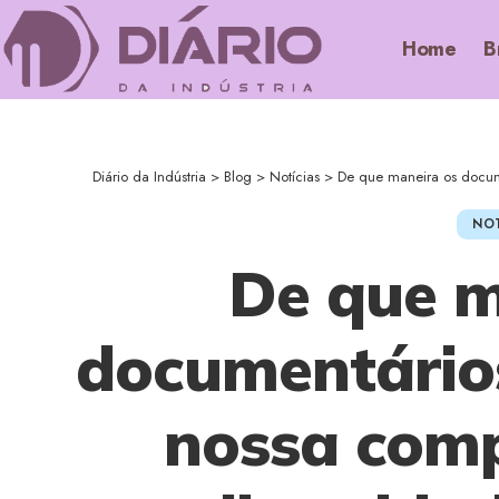
Home
B
Diário da Indústria
>
Blog
>
Notícias
>
De que maneira os docum
NOT
De que m
documentário
nossa com