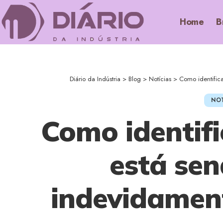
Home
B
Diário da Indústria
>
Blog
>
Notícias
>
Como identifica
NOT
Como identifi
está se
indevidament