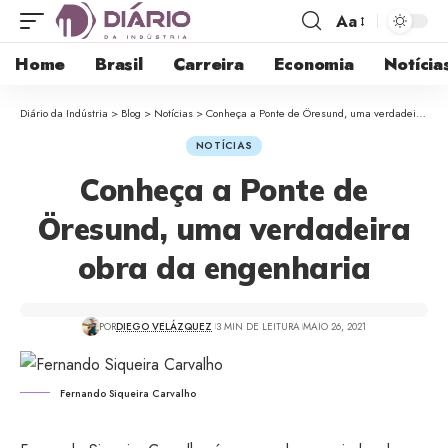
Aa
Home
Brasil
Carreira
Economia
Notícia
Diário da Indústria
>
Blog
>
Notícias
>
Conheça a Ponte de Öresund, uma verdadeira obra da engenharia
NOTÍCIAS
Conheça a Ponte de
Öresund, uma verdadeira
obra da engenharia
POR
DIEGO VELÁZQUEZ
3 MIN DE LEITURA
MAIO 26, 2021
Fernando Siqueira Carvalho