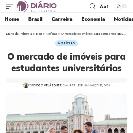
Aa
Home
Brasil
Carreira
Economia
Notícia
Diário da Indústria
>
Blog
>
Notícias
>
O mercado de imóveis para estudantes universitários
NOTÍCIAS
O mercado de imóveis para
estudantes universitários
POR
DIEGO VELÁZQUEZ
5 MIN DE LEITURA
MARÇO 11, 2024