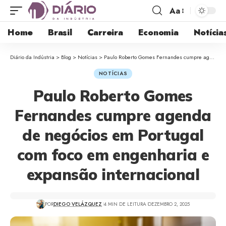
Aa
Home
Brasil
Carreira
Economia
Notícia
Diário da Indústria
>
Blog
>
Notícias
>
Paulo Roberto Gomes Fernandes cumpre agenda de negócios em Portugal com foco em engenharia e expansão internacional
NOTÍCIAS
Paulo Roberto Gomes
Fernandes cumpre agenda
de negócios em Portugal
com foco em engenharia e
expansão internacional
POR
DIEGO VELÁZQUEZ
4 MIN DE LEITURA
DEZEMBRO 2, 2025