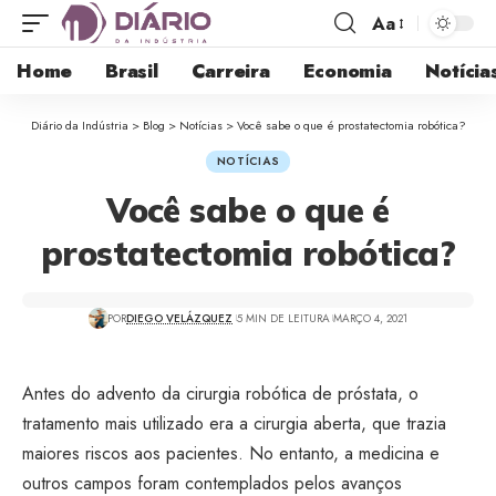
Aa
Home
Brasil
Carreira
Economia
Notícia
Diário da Indústria
>
Blog
>
Notícias
>
Você sabe o que é prostatectomia robótica?
NOTÍCIAS
Você sabe o que é
prostatectomia robótica?
POR
DIEGO VELÁZQUEZ
5 MIN DE LEITURA
MARÇO 4, 2021
Antes do advento da cirurgia robótica de próstata, o
tratamento mais utilizado era a cirurgia aberta, que trazia
maiores riscos aos pacientes. No entanto, a medicina e
outros campos foram contemplados pelos avanços