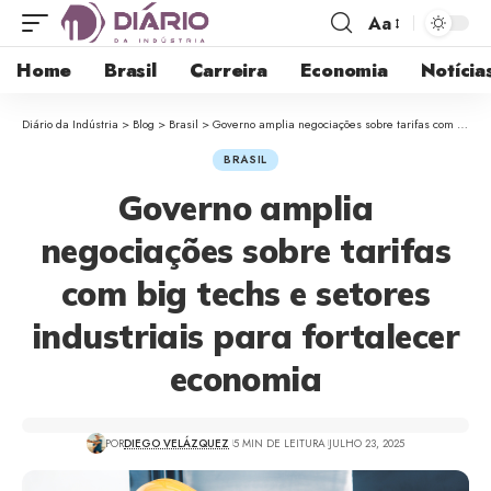
Aa
Home
Brasil
Carreira
Economia
Notícia
Diário da Indústria
>
Blog
>
Brasil
>
Governo amplia negociações sobre tarifas com big techs e setores industriais para fortalecer economia
BRASIL
Governo amplia
negociações sobre tarifas
com big techs e setores
industriais para fortalecer
economia
POR
DIEGO VELÁZQUEZ
5 MIN DE LEITURA
JULHO 23, 2025