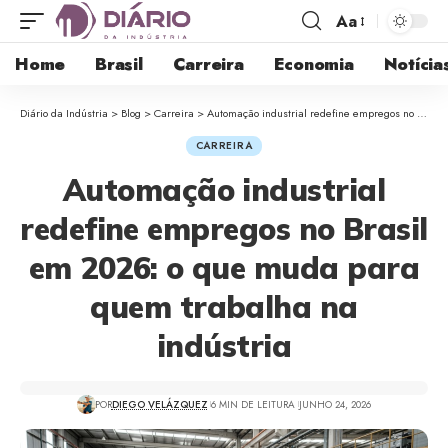
Aa
Home
Brasil
Carreira
Economia
Notícia
Diário da Indústria
>
Blog
>
Carreira
>
Automação industrial redefine empregos no Brasil em 2026: o que muda para quem trabalha na indústria
CARREIRA
Automação industrial
redefine empregos no Brasil
em 2026: o que muda para
quem trabalha na
indústria
POR
DIEGO VELÁZQUEZ
6 MIN DE LEITURA
JUNHO 24, 2026