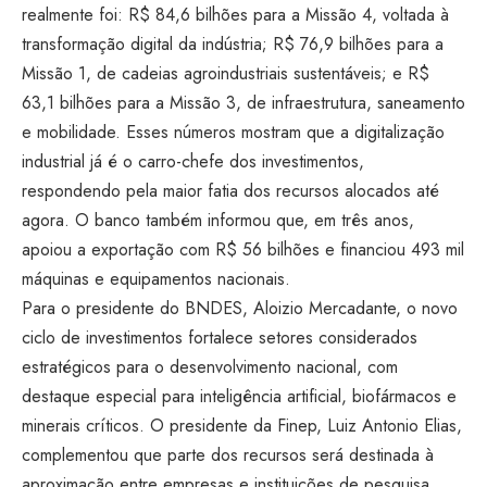
realmente foi: R$ 84,6
bilhões para a Missão 4, voltada à
transformação digital da indústria; R$
76,9 bilhões para a
Missão 1, de
cadeias agroindustriais
sustentáveis; e R$
63,1 bilhões para a
Missão 3, de infraestrutura, saneamento
e mobilidade. Esses
números mostram que a digitalização
industrial já é o carro-chefe dos
investimentos,
respondendo pela
maior fatia dos recursos alocados até
agora. O banco também
informou que, em três anos,
apoiou a
exportação com R$ 56 bilhões e
financiou 493 mil
máquinas e
equipamentos nacionais.
Para o
presidente do BNDES, Aloizio
Mercadante, o novo
ciclo de
investimentos fortalece setores
considerados
estratégicos para o
desenvolvimento nacional, com
destaque
especial para inteligência
artificial, biofármacos e
minerais
críticos. O presidente da Finep,
Luiz Antonio Elias,
complementou
que parte dos recursos será
destinada à
aproximação entre empresas
e instituições de pesquisa,