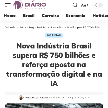
Aa
Home
Brasil
Carreira
Economia
Notícia
Diário da Indústria
>
Blog
>
Notícias
>
Nova Indústria Brasil supera R$ 750 bilhões e reforça aposta na transformação digital e na IA
NOTÍCIAS
Nova Indústria Brasil
supera R$ 750 bilhões e
reforça aposta na
transformação digital e na
IA
POR
DIEGO VELÁZQUEZ
7 MIN DE LEITURA
JUNHO 24, 2026