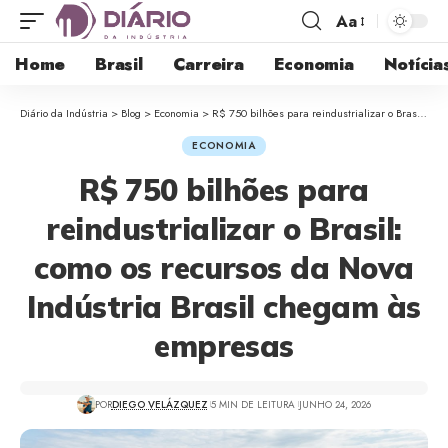
Aa
Home
Brasil
Carreira
Economia
Notícia
Diário da Indústria
>
Blog
>
Economia
>
R$ 750 bilhões para reindustrializar o Brasil: como os recursos da Nova Indústria Brasil chegam às empresas
ECONOMIA
R$ 750 bilhões para
reindustrializar o Brasil:
como os recursos da Nova
Indústria Brasil chegam às
empresas
POR
DIEGO VELÁZQUEZ
5 MIN DE LEITURA
JUNHO 24, 2026