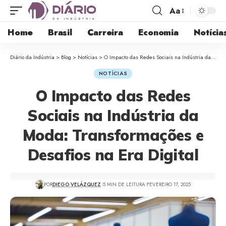
Aa
Home
Brasil
Carreira
Economia
Notícia
Diário da Indústria
>
Blog
>
Notícias
>
O Impacto das Redes Sociais na Indústria da Moda: Transformações e Desafios na Era Digital
NOTÍCIAS
O Impacto das Redes
Sociais na Indústria da
Moda: Transformações e
Desafios na Era Digital
POR
DIEGO VELÁZQUEZ
5 MIN DE LEITURA
FEVEREIRO 17, 2025