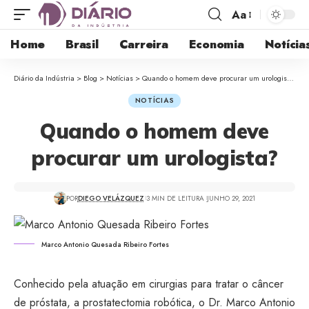
Aa
Home
Brasil
Carreira
Economia
Notícia
Diário da Indústria
>
Blog
>
Notícias
>
Quando o homem deve procurar um urologista?
NOTÍCIAS
Quando o homem deve
procurar um urologista?
POR
DIEGO VELÁZQUEZ
3 MIN DE LEITURA
JUNHO 29, 2021
Marco Antonio Quesada Ribeiro Fortes
Conhecido pela atuação em cirurgias para tratar o câncer
de próstata, a prostatectomia robótica, o Dr. Marco Antonio