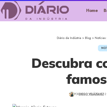
Home
B
Diário da Indústria
>
Blog
>
Notícias
NOT
Descubra c
famos
POR
DIEGO VELÁZQUEZ
2