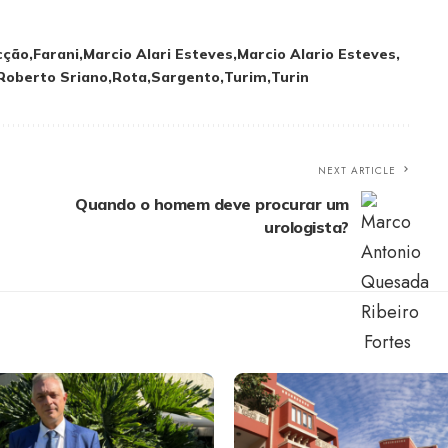
cção
Farani
Marcio Alari Esteves
Marcio Alario Esteves
Roberto Sriano
Rota
Sargento
Turim
Turin
NEXT ARTICLE
Quando o homem deve procurar um
urologista?