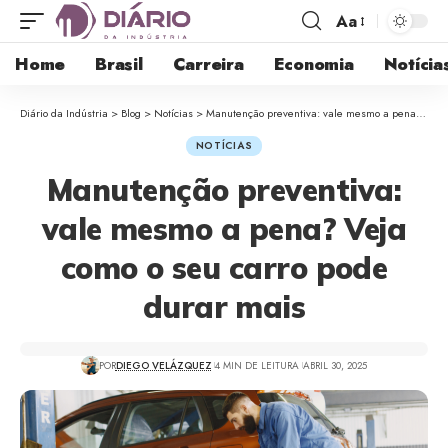
Aa
Home
Brasil
Carreira
Economia
Notícia
Diário da Indústria
>
Blog
>
Notícias
>
Manutenção preventiva: vale mesmo a pena? Veja como o seu carro pode durar mais
NOTÍCIAS
Manutenção preventiva:
vale mesmo a pena? Veja
como o seu carro pode
durar mais
POR
DIEGO VELÁZQUEZ
4 MIN DE LEITURA
ABRIL 30, 2025