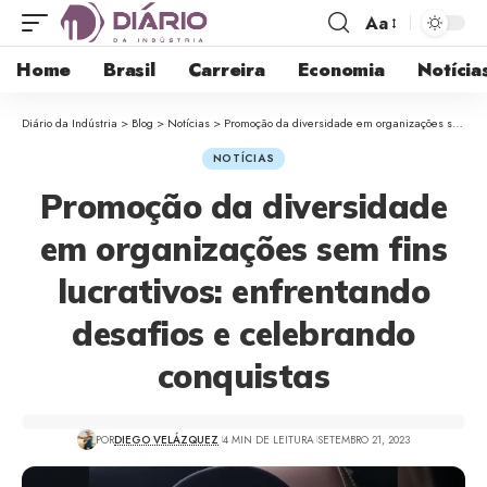
Aa
Home
Brasil
Carreira
Economia
Notícia
Diário da Indústria
>
Blog
>
Notícias
>
Promoção da diversidade em organizações sem fins lucrativos: enfrentando desafios e celebrando conquistas
NOTÍCIAS
Promoção da diversidade
em organizações sem fins
lucrativos: enfrentando
desafios e celebrando
conquistas
POR
DIEGO VELÁZQUEZ
4 MIN DE LEITURA
SETEMBRO 21, 2023