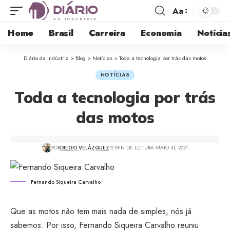
Aa
Home
Brasil
Carreira
Economia
Notícia
Diário da Indústria
>
Blog
>
Notícias
>
Toda a tecnologia por trás das motos
NOTÍCIAS
Toda a tecnologia por trás
das motos
POR
DIEGO VELÁZQUEZ
2 MIN DE LEITURA
MAIO 31, 2021
Fernando Siqueira Carvalho
Que as motos não tem mais nada de simples, nós já
sabemos. Por isso, Fernando Siqueira Carvalho reuniu