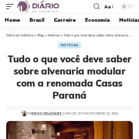
Aa
Home
Brasil
Carreira
Economia
Notícia
Diário da Indústria
>
Blog
>
Notícias
>
Tudo o que você deve saber sobre alvenaria modular com a renomada Casas Paraná
NOTÍCIAS
Tudo o que você deve saber
sobre alvenaria modular
com a renomada Casas
Paraná
POR
DIEGO VELÁZQUEZ
5 MIN DE LEITURA
FEVEREIRO 23, 2024