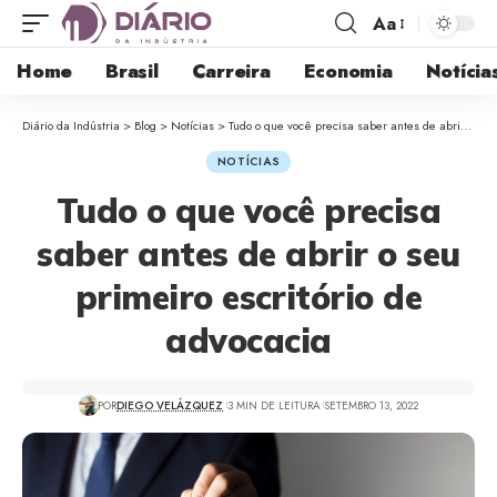
Aa
Home
Brasil
Carreira
Economia
Notícia
Diário da Indústria
>
Blog
>
Notícias
>
Tudo o que você precisa saber antes de abrir o seu primeiro escritório de advocacia
NOTÍCIAS
Tudo o que você precisa
saber antes de abrir o seu
primeiro escritório de
advocacia
POR
DIEGO VELÁZQUEZ
3 MIN DE LEITURA
SETEMBRO 13, 2022