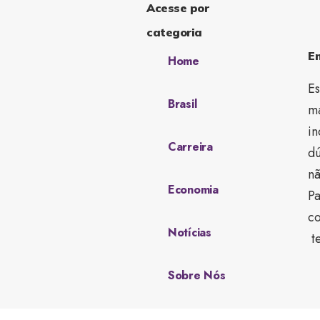
Acesse por
categoria
E
Home
Es
Brasil
ma
in
Carreira
dú
nã
Economia
Pa
co
Notícias
te
Sobre Nós