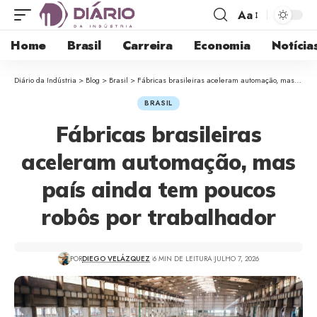
Aa
Home
Brasil
Carreira
Economia
Notícia
Diário da Indústria
>
Blog
>
Brasil
>
Fábricas brasileiras aceleram automação, mas país ainda tem poucos robôs por trabalhador
BRASIL
Fábricas brasileiras
aceleram automação, mas
país ainda tem poucos
robôs por trabalhador
POR
DIEGO VELÁZQUEZ
6 MIN DE LEITURA
JULHO 7, 2026