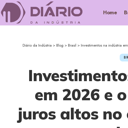
Home
B
Diário da Indústria
>
Blog
>
Brasil
>
Investimentos na indústria em
BR
Investimento
em 2026 e o
juros altos no