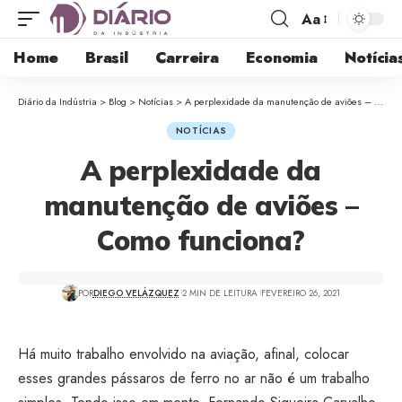
Aa
Home
Brasil
Carreira
Economia
Notícia
Diário da Indústria
>
Blog
>
Notícias
>
A perplexidade da manutenção de aviões – Como funciona?
NOTÍCIAS
A perplexidade da
manutenção de aviões –
Como funciona?
POR
DIEGO VELÁZQUEZ
2 MIN DE LEITURA
FEVEREIRO 26, 2021
Há muito trabalho envolvido na aviação, afinal, colocar
esses grandes pássaros de ferro no ar não é um trabalho