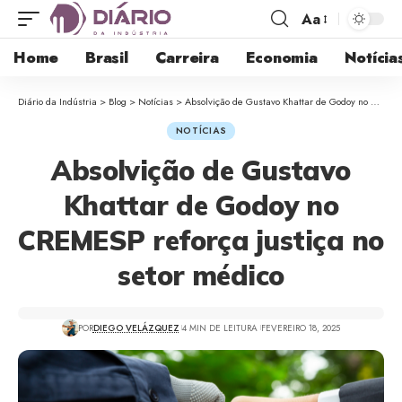
Aa
Home
Brasil
Carreira
Economia
Notícia
Diário da Indústria
>
Blog
>
Notícias
>
Absolvição de Gustavo Khattar de Godoy no CREMESP reforça justiça no setor médico
NOTÍCIAS
Absolvição de Gustavo
Khattar de Godoy no
CREMESP reforça justiça no
setor médico
POR
DIEGO VELÁZQUEZ
4 MIN DE LEITURA
FEVEREIRO 18, 2025