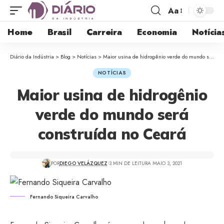
Aa
Home
Brasil
Carreira
Economia
Notícia
Diário da Indústria
>
Blog
>
Notícias
>
Maior usina de hidrogênio verde do mundo será construída no Ceará
NOTÍCIAS
Maior usina de hidrogênio
verde do mundo será
construída no Ceará
POR
DIEGO VELÁZQUEZ
3 MIN DE LEITURA
MAIO 3, 2021
Fernando Siqueira Carvalho