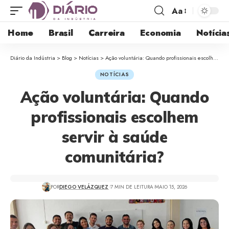
Aa
Home
Brasil
Carreira
Economia
Notícia
Diário da Indústria
>
Blog
>
Notícias
>
Ação voluntária: Quando profissionais escolhem servir à saúde comunitária?
NOTÍCIAS
Ação voluntária: Quando
profissionais escolhem
servir à saúde
comunitária?
POR
DIEGO VELÁZQUEZ
7 MIN DE LEITURA
MAIO 15, 2026