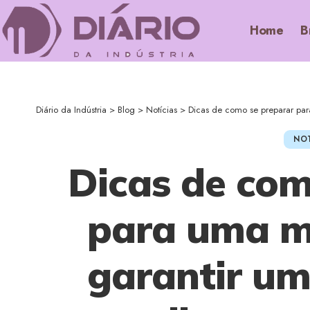
Home
B
Diário da Indústria
>
Blog
>
Notícias
>
Dicas de como se preparar para uma m
NOT
Dicas de com
para uma m
garantir u