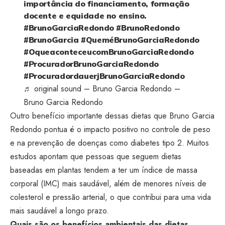
importância do financiamento, formação
docente e equidade no ensino.
#BrunoGarciaRedondo
#BrunoRedondo
#BrunoGarcia
#QueméBrunoGarciaRedondo
#OqueaconteceucomBrunoGarciaRedondo
#ProcuradorBrunoGarciaRedondo
#ProcuradordauerjBrunoGarciaRedondo
♬ original sound – Bruno Garcia Redondo –
Bruno Garcia Redondo
Outro benefício importante dessas dietas que Bruno Garcia
Redondo pontua é o impacto positivo no controle de peso
e na prevenção de doenças como diabetes tipo 2. Muitos
estudos apontam que pessoas que seguem dietas
baseadas em plantas tendem a ter um índice de massa
corporal (IMC) mais saudável, além de menores níveis de
colesterol e pressão arterial, o que contribui para uma vida
mais saudável a longo prazo.
Quais são os benefícios ambientais das dietas