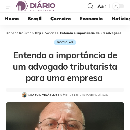
Aa
Home
Brasil
Carreira
Economia
Notícia
Diário da Indústria
>
Blog
>
Notícias
>
Entenda a importância de um advogado tributarista para uma empresa
NOTÍCIAS
Entenda a importância de
um advogado tributarista
para uma empresa
POR
DIEGO VELÁZQUEZ
3 MIN DE LEITURA
JANEIRO 31, 2023