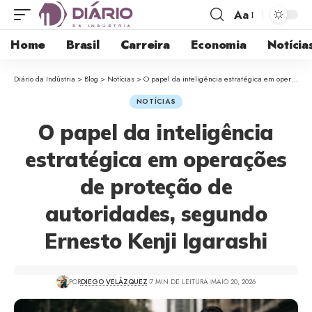
Aa
Home
Brasil
Carreira
Economia
Notícia
Diário da Indústria
>
Blog
>
Notícias
>
O papel da inteligência estratégica em operações de proteção de autoridades, segundo Ernesto Kenji Igarashi
NOTÍCIAS
O papel da inteligência
estratégica em operações
de proteção de
autoridades, segundo
Ernesto Kenji Igarashi
POR
DIEGO VELÁZQUEZ
7 MIN DE LEITURA
MAIO 20, 2026