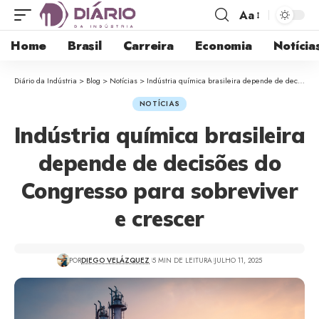
Aa
Home
Brasil
Carreira
Economia
Notícia
Diário da Indústria
>
Blog
>
Notícias
>
Indústria química brasileira depende de decisões do Congresso para sobreviver e crescer
NOTÍCIAS
Indústria química brasileira
depende de decisões do
Congresso para sobreviver
e crescer
POR
DIEGO VELÁZQUEZ
5 MIN DE LEITURA
JULHO 11, 2025