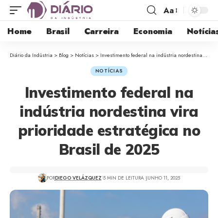
Aa
Home
Brasil
Carreira
Economia
Notícia
Diário da Indústria
>
Blog
>
Notícias
>
Investimento federal na indústria nordestina vira prioridade estratégica no Brasil de 2025
NOTÍCIAS
Investimento federal na
indústria nordestina vira
prioridade estratégica no
Brasil de 2025
POR
DIEGO VELÁZQUEZ
5 MIN DE LEITURA
JUNHO 11, 2025