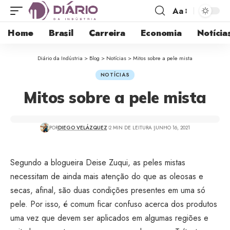
Aa
Home
Brasil
Carreira
Economia
Notícia
Diário da Indústria
>
Blog
>
Notícias
>
Mitos sobre a pele mista
NOTÍCIAS
Mitos sobre a pele mista
POR
DIEGO VELÁZQUEZ
2 MIN DE LEITURA
JUNHO 16, 2021
Segundo a blogueira Deise Zuqui, as peles mistas
necessitam de ainda mais atenção do que as oleosas e
secas, afinal, são duas condições presentes em uma só
pele. Por isso, é comum ficar confuso acerca dos produtos
uma vez que devem ser aplicados em algumas regiões e