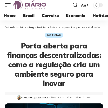
Aa
Home
Brasil
Carreira
Economia
Notícia
Diário da Indústria
>
Blog
>
Notícias
>
Porta aberta para finanças descentralizadas: como a regulação cria um ambiente seguro para inovar
NOTÍCIAS
Porta aberta para
finanças descentralizadas:
como a regulação cria um
ambiente seguro para
inovar
POR
DIEGO VELÁZQUEZ
5 MIN DE LEITURA
DEZEMBRO 10, 2025