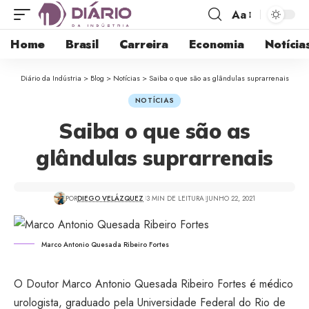
Aa
Home
Brasil
Carreira
Economia
Notícia
Diário da Indústria
>
Blog
>
Notícias
>
Saiba o que são as glândulas suprarrenais
NOTÍCIAS
Saiba o que são as
glândulas suprarrenais
POR
DIEGO VELÁZQUEZ
3 MIN DE LEITURA
JUNHO 22, 2021
Marco Antonio Quesada Ribeiro Fortes
O Doutor Marco Antonio Quesada Ribeiro Fortes é médico
urologista, graduado pela Universidade Federal do Rio de