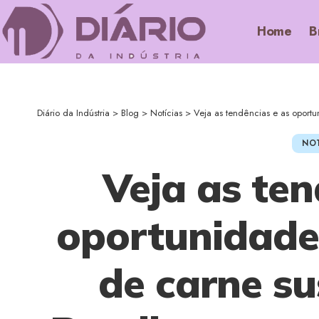
Home
B
Diário da Indústria
>
Blog
>
Notícias
>
Veja as tendências e as oportunidades 
NOT
Veja as ten
oportunidade
de carne su