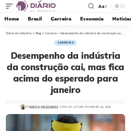
Aa
Home
Brasil
Carreira
Economia
Notícia
Diário da Indústria
>
Blog
>
Carreira
>
Desempenho da indústria da construção cai, mas fica acima do esperado para janeiro
CARREIRA
Desempenho da indústria
da construção cai, mas fica
acima do esperado para
janeiro
POR
DIEGO VELÁZQUEZ
3 MIN DE LEITURA
FEVEREIRO 26, 2024