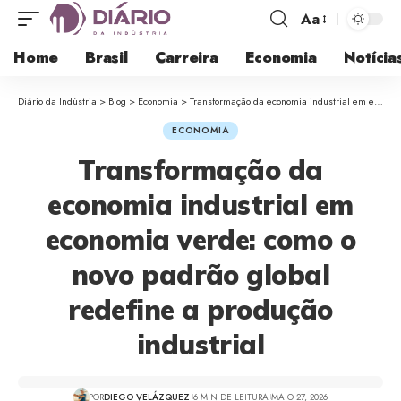
Aa
Home
Brasil
Carreira
Economia
Notícia
Diário da Indústria
>
Blog
>
Economia
>
Transformação da economia industrial em economia verde: como o novo padrão global redefine a produção industrial
ECONOMIA
Transformação da
economia industrial em
economia verde: como o
novo padrão global
redefine a produção
industrial
POR
DIEGO VELÁZQUEZ
6 MIN DE LEITURA
MAIO 27, 2026