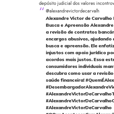
depósito judicial dos valores incont
@alexandrevictordecarvalh
Alexandre Victor de Carvalho 
Busca e Apreensão Alexandre 
a revisão de contratos bancár
encargos abusivos, ajudando a
busca e apreensão. Ele enfati
injustos com apoio jurídico p
acordos mais justos. Essa estr
consumidores individuais man
descubra como usar a revisão
saúde financeira!
#QuemÉAlex
#DesembargadorAlexandreVi
#AlexandreVictorDeCarvalho
#AlexandreVictorDeCarvalho
#AlexandreVictorDeCarvalho