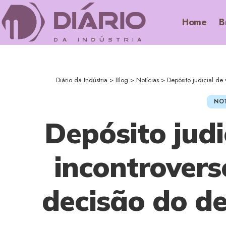
Home
B
Diário da Indústria
>
Blog
>
Notícias
>
Depósito judicial d
NOT
Depósito judi
incontrovers
decisão do 