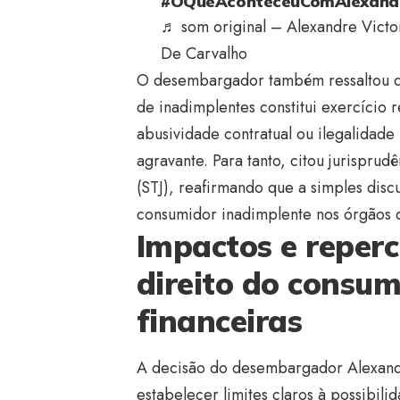
#OQueAconteceuComAlexandr
♬ som original – Alexandre Victo
De Carvalho
O desembargador também ressaltou q
de inadimplentes constitui exercício 
abusividade contratual ou ilegalidad
agravante. Para tanto, citou jurisprud
(STJ), reafirmando que a simples disc
consumidor inadimplente nos órgãos d
Impactos e reperc
direito do consumi
financeiras
A decisão do desembargador Alexandr
estabelecer limites claros à possibili