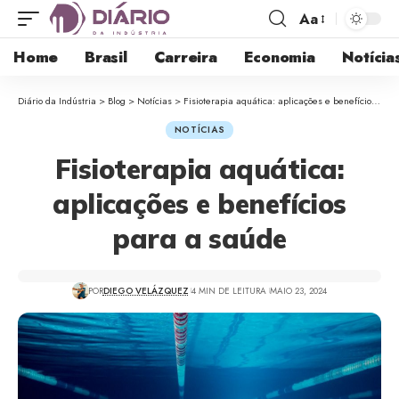
Aa
Home
Brasil
Carreira
Economia
Notícia
Diário da Indústria
>
Blog
>
Notícias
>
Fisioterapia aquática: aplicações e benefícios para a saúde
NOTÍCIAS
Fisioterapia aquática:
aplicações e benefícios
para a saúde
POR
DIEGO VELÁZQUEZ
4 MIN DE LEITURA
MAIO 23, 2024