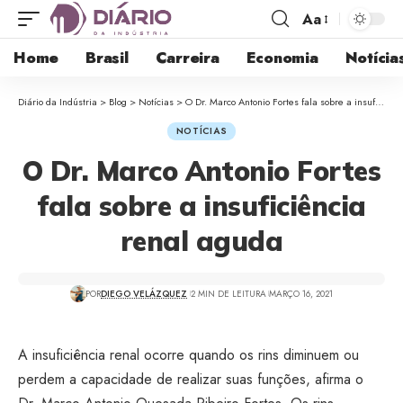
Aa
Home
Brasil
Carreira
Economia
Notícia
Diário da Indústria
>
Blog
>
Notícias
>
O Dr. Marco Antonio Fortes fala sobre a insuficiência renal aguda
NOTÍCIAS
O Dr. Marco Antonio Fortes
fala sobre a insuficiência
renal aguda
POR
DIEGO VELÁZQUEZ
2 MIN DE LEITURA
MARÇO 16, 2021
A insuficiência renal ocorre quando os rins diminuem ou
perdem a capacidade de realizar suas funções, afirma o