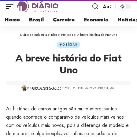
Aa
Home
Brasil
Carreira
Economia
Notícia
Diário da Indústria
>
Blog
>
Notícias
>
A breve história do Fiat Uno
NOTÍCIAS
A breve história do Fiat
Uno
POR
DIEGO VELÁZQUEZ
2 MIN DE LEITURA
FEVEREIRO 11, 2021
As histórias de carros antigos são muito interessantes
quando acontece o comparativo de veículos mais velhos
com os veículos mais novos, pois a diferença de modelo e
de motores é algo inexplicável, afirma o estudioso de