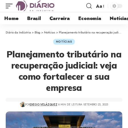
Aa
Home
Brasil
Carreira
Economia
Notícia
Diário da Indústria
>
Blog
>
Notícias
>
Planejamento tributário na recuperação judicial: veja como fortalecer a sua empresa
NOTÍCIAS
Planejamento tributário na
recuperação judicial: veja
como fortalecer a sua
empresa
POR
DIEGO VELÁZQUEZ
6 MIN DE LEITURA
SETEMBRO 25, 2025