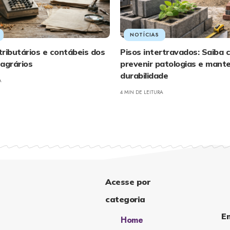
NOTÍCIAS
ributários e contábeis dos
Pisos intertravados: Saiba
agrários
prevenir patologias e mante
durabilidade
A
4 MIN DE LEITURA
Acesse por
categoria
E
Home