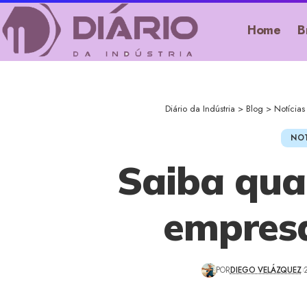
Home
B
Diário da Indústria
>
Blog
>
Notícias
NOT
Saiba qual
empresa
POR
DIEGO VELÁZQUEZ