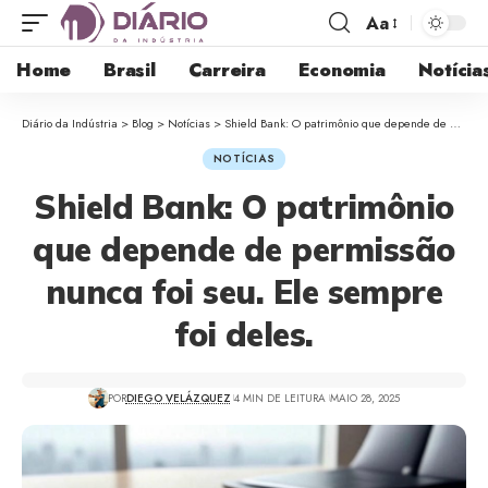
Aa
Home
Brasil
Carreira
Economia
Notícia
Diário da Indústria
>
Blog
>
Notícias
>
Shield Bank: O patrimônio que depende de permissão nunca foi seu. Ele sempre foi deles.
NOTÍCIAS
Shield Bank: O patrimônio
que depende de permissão
nunca foi seu. Ele sempre
foi deles.
POR
DIEGO VELÁZQUEZ
4 MIN DE LEITURA
MAIO 28, 2025