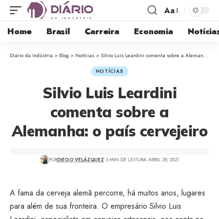
Aa
Home
Brasil
Carreira
Economia
Notícia
Diário da Indústria
>
Blog
>
Notícias
>
Silvio Luis Leardini comenta sobre a Alemanha: o país cervejeiro
NOTÍCIAS
Silvio Luis Leardini
comenta sobre a
Alemanha: o país cervejeiro
POR
DIEGO VELÁZQUEZ
3 MIN DE LEITURA
ABRIL 29, 2021
A fama da cerveja alemã percorre, há muitos anos, lugares
para além de sua fronteira. O empresário Silvio Luis